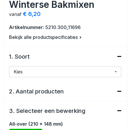
Winterse Bakmixen
Veiligheid, Auto en Fiets
Strandtassen
€ 6,20
vanaf
Vrije tijd en Strand
Toilettassen
Artikelnummer:
5210.300_11696
Anti-stress
Waterbestendige tassen
Bekijk alle productspecificaties
Kerst
Reistassensets
1. Soort
Sinterklaas
Duffeltassen
Waterflesjes
Tablettassen
Levensmiddelen
Heuptassen
2. Aantal producten
Themapakketten
Documententassen
3. Selecteer een bewerking
Accessoires voor tassen
All-over (210 x 148 mm)