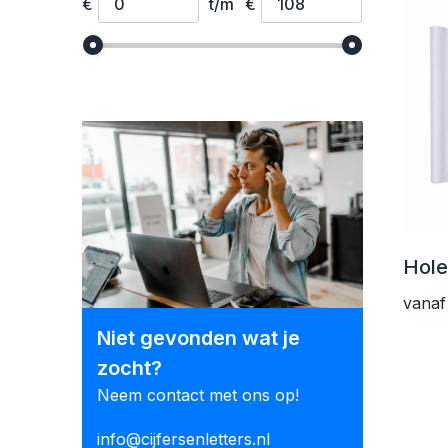
€
t/m
€
Hole
vanaf
Niet gevonden wat je
zocht?
Neem contact met ons op!
info@cijfersenletters.nl