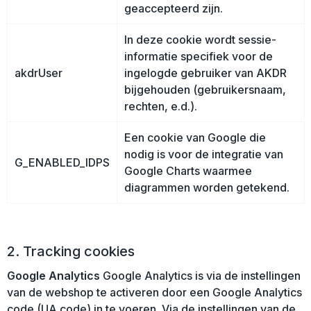
Veiligheid, Auto en Fiets
Strandtassen
geaccepteerd zijn.
In deze cookie wordt sessie-
Vrije tijd en Strand
Toilettassen
informatie specifiek voor de
akdrUser
ingelogde gebruiker van AKDR
Anti-stress
Waterbestendige tassen
bijgehouden (gebruikersnaam,
rechten, e.d.).
Kerst
Reistassensets
Een cookie van Google die
Sinterklaas
Duffeltassen
nodig is voor de integratie van
G_ENABLED_IDPS
Google Charts waarmee
Waterflesjes
Tablettassen
diagrammen worden getekend.
Levensmiddelen
Heuptassen
Themapakketten
Documententassen
2. Tracking cookies
Google Analytics
Google Analytics is via de instellingen
Accessoires voor tassen
van de webshop te activeren door een Google Analytics
code (UA code) in te voeren. Via de instellingen van de