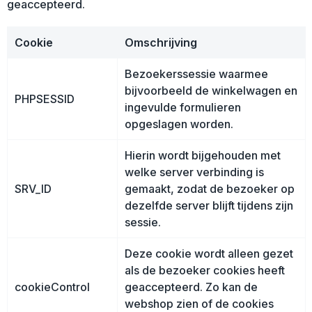
geaccepteerd.
Lampen en Gereedschap
Laptop hoezen en tassen
Polo's
Cookie
Omschrijving
Paraplu's
Matrozentassen
Sweaters
Bezoekerssessie waarmee
Persoonlijke verzorging
Opbergtassen
bijvoorbeeld de winkelwagen en
PHPSESSID
ingevulde formulieren
Reisbenodigdheden
Opvouwbare tassen
opgeslagen worden.
Schrijfwaren
Papieren tassen
Hierin wordt bijgehouden met
welke server verbinding is
Sleutelhangers en Lanyards
Reistassen
SRV_ID
gemaakt, zodat de bezoeker op
dezelfde server blijft tijdens zijn
Snoepgoed
Rugzakken
sessie.
Spellen voor binnen en buiten
Schoudertassen
Deze cookie wordt alleen gezet
als de bezoeker cookies heeft
Sport
Sporttassen
cookieControl
geaccepteerd. Zo kan de
webshop zien of de cookies