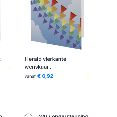
t
Herald vierkante
wenskaart
€ 0,92
vanaf
n
24/7 ondersteuning