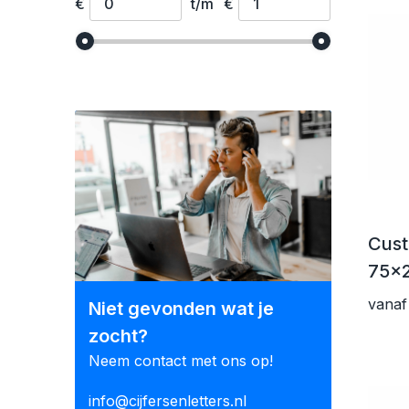
€
t/m
€
Cus
75x
vanaf
Niet gevonden wat je
zocht?
Neem contact met ons op!
info@cijfersenletters.nl