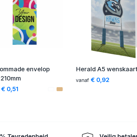
tommade envelop
Herald A5 wenskaar
x210mm
€ 0,92
vanaf
€ 0,51
% Tevredenheid
Veilig betale