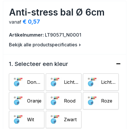
Veiligheid, Auto en Fiets
Strandtassen
Anti-stress bal Ø 6cm
Vrije tijd en Strand
Toilettassen
€ 0,57
vanaf
Anti-stress
Waterbestendige tassen
Artikelnummer:
LT90571_N0001
Bekijk alle productspecificaties
Kerst
Reistassensets
Sinterklaas
Duffeltassen
1. Selecteer een kleur
Waterflesjes
Tablettassen
Donkerblauw
Lichtblauw
Lichtgroen
Levensmiddelen
Heuptassen
Oranje
Rood
Roze
Themapakketten
Documententassen
Accessoires voor tassen
Wit
Zwart