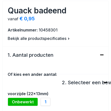
Veiligheid, Auto en Fiets
Strandtassen
Quack badeend
Vrije tijd en Strand
Toilettassen
€ 0,95
vanaf
Anti-stress
Waterbestendige tassen
Artikelnummer:
10458301
Bekijk alle productspecificaties
Kerst
Reistassensets
Sinterklaas
Duffeltassen
1. Aantal producten
Waterflesjes
Tablettassen
Of kies een ander aantal:
Levensmiddelen
Heuptassen
2. Selecteer een be
Themapakketten
Documententassen
voorzijde (22x13mm)
Accessoires voor tassen
Onbewerkt
1