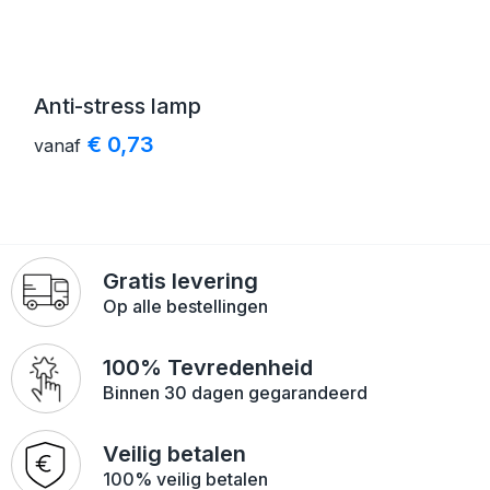
Veiligheid, Auto en Fiets
Strandtassen
Vrije tijd en Strand
Toilettassen
Anti-stress lamp
Anti-stress
Waterbestendige tassen
€ 0,73
vanaf
Kerst
Reistassensets
Sinterklaas
Duffeltassen
Waterflesjes
Tablettassen
Gratis levering
Op alle bestellingen
Levensmiddelen
Heuptassen
100% Tevredenheid
Themapakketten
Documententassen
Binnen 30 dagen gegarandeerd
Accessoires voor tassen
Veilig betalen
100% veilig betalen