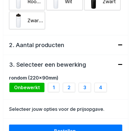
Schoenentassen
Rood/Wit
Wit
Zwart
Golftassen
Zwart/Wit
Goodiebags
2. Aantal producten
3. Selecteer een bewerking
rondom (220x90mm)
Onbewerkt
1
2
3
4
Selecteer jouw opties voor de prijsopgave.
Bestellen