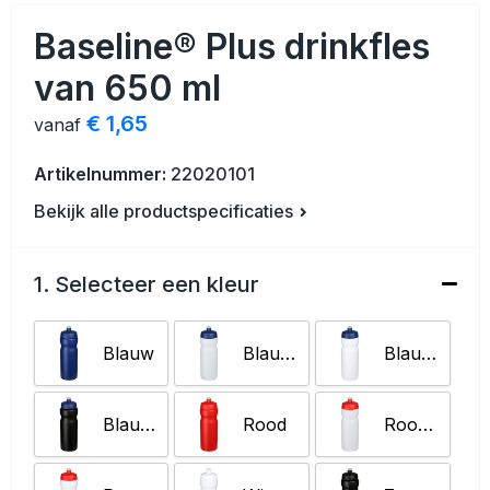
Veiligheid, Auto en Fiets
Strandtassen
Baseline® Plus drinkfles
Vrije tijd en Strand
Toilettassen
van 650 ml
Anti-stress
Waterbestendige tassen
€ 1,65
vanaf
Kerst
Reistassensets
Artikelnummer:
22020101
Bekijk alle productspecificaties
Sinterklaas
Duffeltassen
Waterflesjes
Tablettassen
1. Selecteer een kleur
Levensmiddelen
Heuptassen
Blauw
Blauw/Transparant helder
Blauw/Wit
Themapakketten
Documententassen
Blauw/Zwart
Rood
Rood/Transparant wit
Accessoires voor tassen