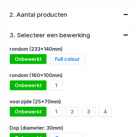
Schoenentassen
2. Aantal producten
Golftassen
Goodiebags
3. Selecteer een bewerking
rondom (233x140mm)
Onbewerkt
Full colour
rondom (160x100mm)
Onbewerkt
1
voorzijde (25x70mm)
Onbewerkt
1
2
3
4
Dop (diameter: 30mm)