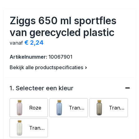
Veiligheid, Auto en Fiets
Strandtassen
Ziggs 650 ml sportfles
Vrije tijd en Strand
Toilettassen
van gerecycled plastic
Anti-stress
Waterbestendige tassen
€ 2,24
vanaf
Kerst
Reistassensets
Artikelnummer:
10067901
Sinterklaas
Duffeltassen
Bekijk alle productspecificaties
Waterflesjes
Tablettassen
1. Selecteer een kleur
Levensmiddelen
Heuptassen
Roze
Transparant blauw
Transparant houtskool
Themapakketten
Documententassen
Accessoires voor tassen
Transparent