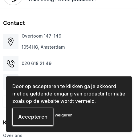
Contact
Overtoom 147-149
1054HG, Amsterdam
020 618 21 49
info@cijfersenletters.nl
Door op accepteren te klikken ga je akkoord
met de geldende omgang van productinformatie
zoals op de website wordt vermeld.
Contacteer ons
Weigeren
Klantenservice
Over ons