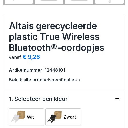
Veiligheid, Auto en Fiets
Strandtassen
Vrije tijd en Strand
Toilettassen
Altais gerecycleerde
Anti-stress
Waterbestendige tassen
plastic True Wireless
Bluetooth®-oordopjes
Kerst
Reistassensets
€ 9,26
vanaf
Sinterklaas
Duffeltassen
Artikelnummer:
12448101
Waterflesjes
Tablettassen
Bekijk alle productspecificaties
Levensmiddelen
Heuptassen
1. Selecteer een kleur
Themapakketten
Documententassen
Accessoires voor tassen
Wit
Zwart