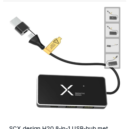
SCX.design H20 8-in-1 USB-hub met