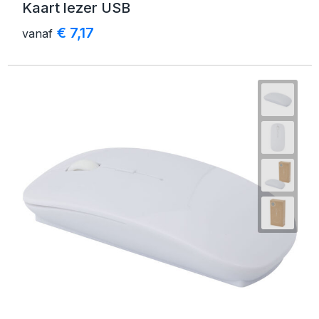
Kaart lezer USB
€ 7,17
vanaf