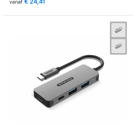
€ 24,41
vanaf