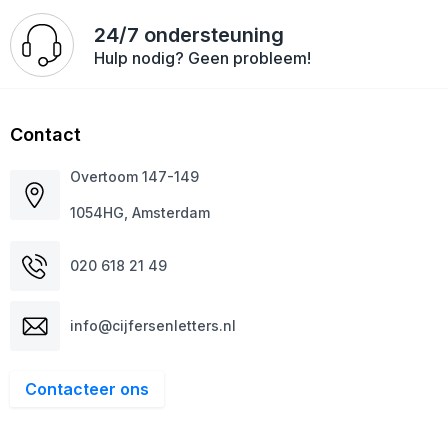
Veiligheid, Auto en Fiets
Strandtassen
24/7 ondersteuning
Hulp nodig? Geen probleem!
Vrije tijd en Strand
Toilettassen
Anti-stress
Waterbestendige tassen
Contact
Kerst
Reistassensets
Overtoom 147-149
Sinterklaas
Duffeltassen
1054HG, Amsterdam
Waterflesjes
Tablettassen
020 618 21 49
Levensmiddelen
Heuptassen
info@cijfersenletters.nl
Themapakketten
Documententassen
Contacteer ons
Accessoires voor tassen