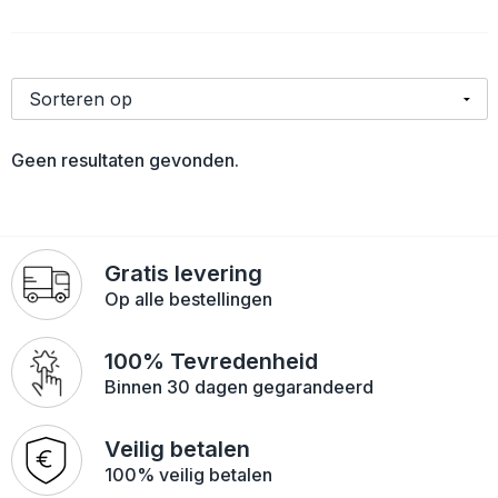
Lampen en Gereedschap
Laptop hoezen en tassen
Polo's
Paraplu's
Matrozentassen
Sweaters
Persoonlijke verzorging
Opbergtassen
Geen resultaten gevonden.
Reisbenodigdheden
Opvouwbare tassen
Schrijfwaren
Papieren tassen
Gratis levering
Sleutelhangers en Lanyards
Reistassen
Op alle bestellingen
Snoepgoed
Rugzakken
100% Tevredenheid
Binnen 30 dagen gegarandeerd
Spellen voor binnen en buiten
Schoudertassen
Veilig betalen
Sport
Sporttassen
100% veilig betalen