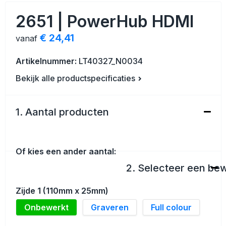
Veiligheid, Auto en Fiets
Strandtassen
2651 | PowerHub HDMI
Vrije tijd en Strand
Toilettassen
€ 24,41
vanaf
Anti-stress
Waterbestendige tassen
Artikelnummer:
LT40327_N0034
Bekijk alle productspecificaties
Kerst
Reistassensets
Sinterklaas
Duffeltassen
1. Aantal producten
Waterflesjes
Tablettassen
Of kies een ander aantal:
Levensmiddelen
Heuptassen
2. Selecteer een be
Themapakketten
Documententassen
Zijde 1 (110mm x 25mm)
Accessoires voor tassen
Onbewerkt
Graveren
Full colour