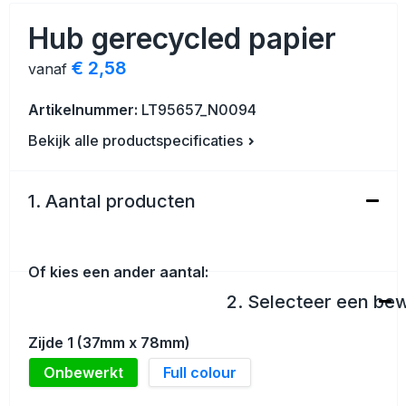
Veiligheid, Auto en Fiets
Strandtassen
Hub gerecycled papier
Vrije tijd en Strand
Toilettassen
€ 2,58
vanaf
Anti-stress
Waterbestendige tassen
Artikelnummer:
LT95657_N0094
Bekijk alle productspecificaties
Kerst
Reistassensets
Sinterklaas
Duffeltassen
1. Aantal producten
Waterflesjes
Tablettassen
Of kies een ander aantal:
Levensmiddelen
Heuptassen
2. Selecteer een be
Themapakketten
Documententassen
Zijde 1 (37mm x 78mm)
Accessoires voor tassen
Onbewerkt
Full colour