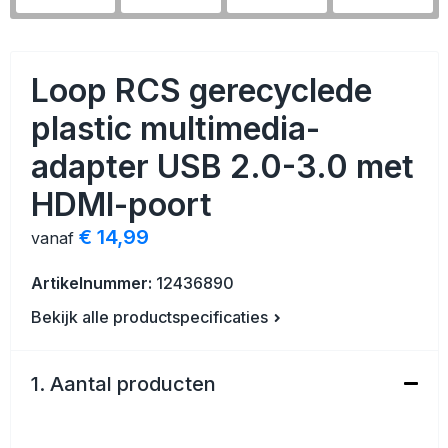
Veiligheid, Auto en Fiets
Strandtassen
Vrije tijd en Strand
Toilettassen
Loop RCS gerecyclede
Anti-stress
Waterbestendige tassen
plastic multimedia-
adapter USB 2.0-3.0 met
Kerst
Reistassensets
HDMI-poort
Sinterklaas
Duffeltassen
€ 14,99
vanaf
Waterflesjes
Tablettassen
Artikelnummer:
12436890
Levensmiddelen
Heuptassen
Bekijk alle productspecificaties
Themapakketten
Documententassen
1. Aantal producten
Accessoires voor tassen