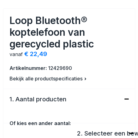
Veiligheid, Auto en Fiets
Strandtassen
Loop Bluetooth®
Vrije tijd en Strand
Toilettassen
koptelefoon van
Anti-stress
Waterbestendige tassen
gerecycled plastic
Kerst
Reistassensets
€ 22,49
vanaf
Sinterklaas
Duffeltassen
Artikelnummer:
12429690
Bekijk alle productspecificaties
Waterflesjes
Tablettassen
Levensmiddelen
Heuptassen
1. Aantal producten
Themapakketten
Documententassen
Of kies een ander aantal:
Accessoires voor tassen
2. Selecteer een be