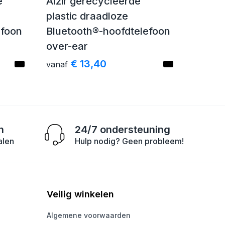
e
Alzir gerecycleerde
plastic draadloze
efoon
Bluetooth®-hoofdtelefoon
over-ear
€ 13,40
vanaf
n
24/7 ondersteuning
alen
Hulp nodig? Geen probleem!
Veilig winkelen
Algemene voorwaarden