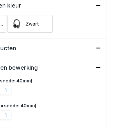
en kleur
nkerblauw
Zwart
ducten
een bewerking
orsnede: 40mm)
1
oorsnede: 40mm)
1