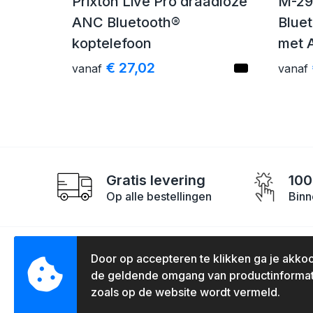
Prixton Live Pro draadloze
M-29
ANC Bluetooth®
Blue
koptelefoon
met 
€ 27,02
vanaf
vanaf
Gratis levering
100
Op alle bestellingen
Binn
Door op accepteren te klikken ga je akko
Contact
Klan
de geldende omgang van productinformat
zoals op de website wordt vermeld.
Overtoom 147-149
Over 