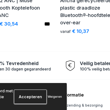
2 ANC | Muse
Ancha gerecycleerd
tooth Koptelefoon
plastic draadloze
ANC
Bluetooth®-hoofdtel
over-ear
€ 30,54
€ 10,37
vanaf
% Tevredenheid
Veilig betale
en 30 dagen gegarandeerd
100% veilig bet
ord met
tenservice
Informatie
ie
Weigeren
ons
Verzending & bezorging