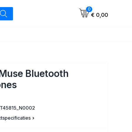
0
€ 0,00
Muse Bluetooth
nes
LT45815_N0002
ctspecificaties