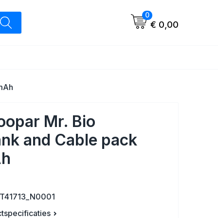
0
€ 0,00
0mAh
oopar Mr. Bio
nk and Cable pack
h
LT41713_N0001
ctspecificaties