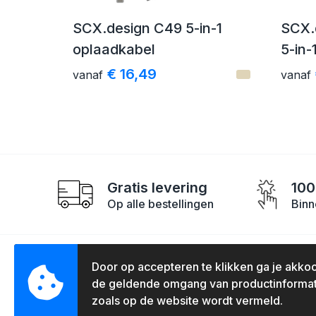
SCX.design C49 5-in-1
SCX.
oplaadkabel
5-in-
€ 16,49
vanaf
vanaf
Gratis levering
100
Op alle bestellingen
Binn
Door op accepteren te klikken ga je akko
Contact
Klan
de geldende omgang van productinformat
zoals op de website wordt vermeld.
Overtoom 147-149
Over 