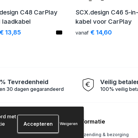
design C48 CarPlay
SCX.design C46 5-in-
1 laadkabel
kabel voor CarPlay
€ 13,85
€ 14,60
vanaf
% Tevredenheid
Veilig betale
en 30 dagen gegarandeerd
100% veilig bet
ord met
tenservice
Informatie
ie
Weigeren
ons
Verzending & bezorging