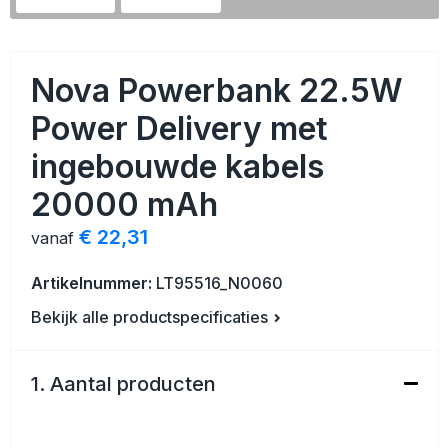
Veiligheid, Auto en Fiets
Strandtassen
Vrije tijd en Strand
Toilettassen
Nova Powerbank 22.5W
Anti-stress
Waterbestendige tassen
Power Delivery met
ingebouwde kabels
Kerst
Reistassensets
20000 mAh
Sinterklaas
Duffeltassen
€ 22,31
vanaf
Waterflesjes
Tablettassen
Artikelnummer:
LT95516_N0060
Levensmiddelen
Heuptassen
Bekijk alle productspecificaties
Themapakketten
Documententassen
1. Aantal producten
Accessoires voor tassen