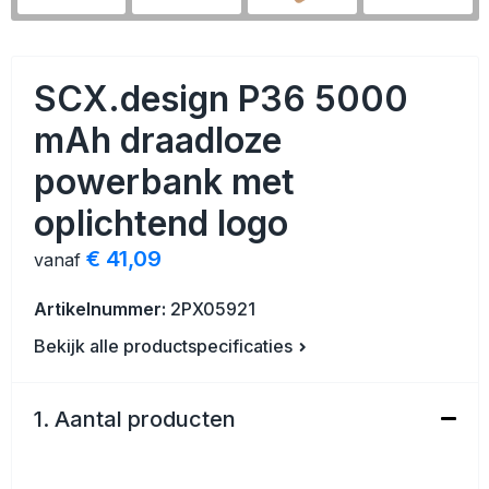
Veiligheid, Auto en Fiets
Strandtassen
Vrije tijd en Strand
Toilettassen
SCX.design P36 5000
Anti-stress
Waterbestendige tassen
mAh draadloze
powerbank met
Kerst
Reistassensets
oplichtend logo
Sinterklaas
Duffeltassen
€ 41,09
vanaf
Waterflesjes
Tablettassen
Artikelnummer:
2PX05921
Levensmiddelen
Heuptassen
Bekijk alle productspecificaties
Themapakketten
Documententassen
1. Aantal producten
Accessoires voor tassen