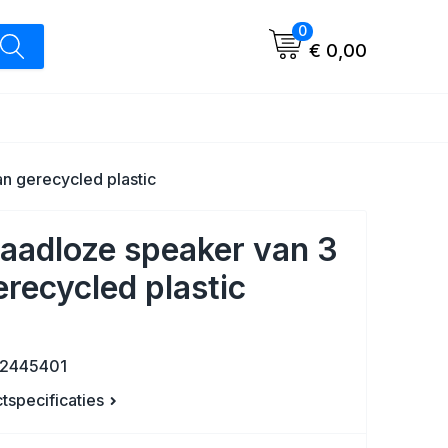
0
€ 0,00
n gerecycled plastic
aadloze speaker van 3
recycled plastic
12445401
ctspecificaties