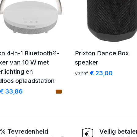
on 4-in-1 Bluetooth®-
Prixton Dance Box
ker van 10 W met
speaker
rlichting en
€ 23,00
vanaf
loos oplaadstation
€ 33,86
% Tevredenheid
Veilig betale