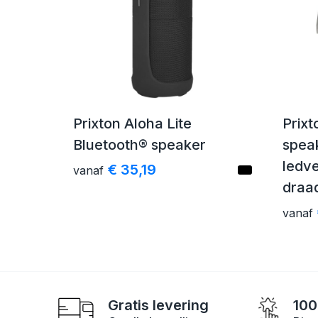
Prixton Aloha Lite
Prixt
Bluetooth® speaker
spea
ledve
€ 35,19
vanaf
draad
vanaf
Gratis levering
100