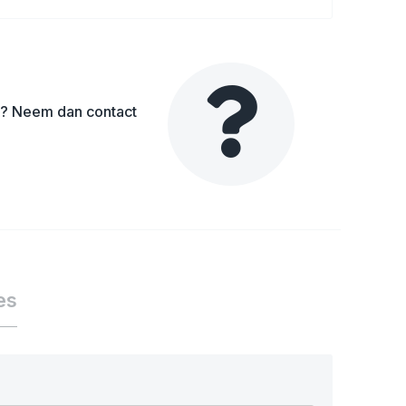
en? Neem dan contact
es