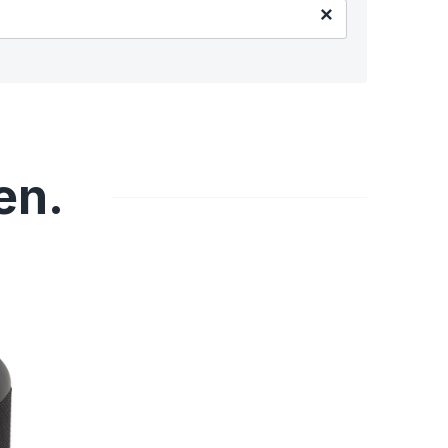
×
en.