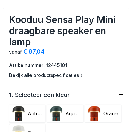
Veiligheid, Auto en Fiets
Strandtassen
Kooduu Sensa Play Mini
Vrije tijd en Strand
Toilettassen
draagbare speaker en
Anti-stress
Waterbestendige tassen
lamp
Kerst
Reistassensets
€ 97,04
vanaf
Sinterklaas
Duffeltassen
Artikelnummer:
12445101
Bekijk alle productspecificaties
Waterflesjes
Tablettassen
Levensmiddelen
Heuptassen
1. Selecteer een kleur
Themapakketten
Documententassen
Antraciet
Aquamarijn
Oranje
Accessoires voor tassen