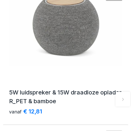
5W luidspreker & 15W draadloze oplader
R_PET & bamboe
€ 12,81
vanaf