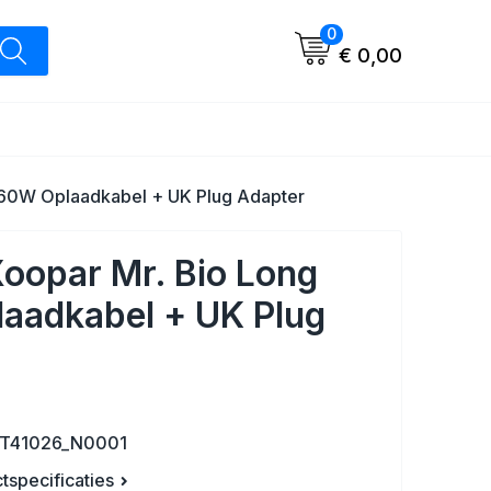
0
€ 0,00
 60W Oplaadkabel + UK Plug Adapter
oopar Mr. Bio Long
aadkabel + UK Plug
LT41026_N0001
ctspecificaties