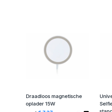
Draadloos magnetische
Univ
oplader 15W
Selfi
stan