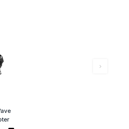
Wave
pter