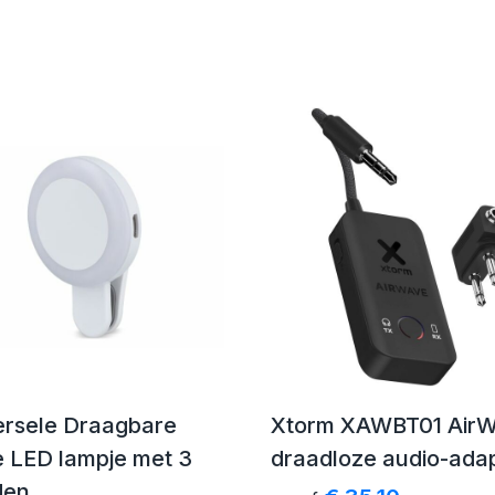
ersele Draagbare
Xtorm XAWBT01 Air
e LED lampje met 3
draadloze audio-ada
den