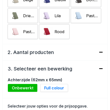
Schoenentassen
Golftassen
Dried Green
Lila
Pastel blauw
Goodiebags
Pastel rose
Rood
2. Aantal producten
3. Selecteer een bewerking
Achterzijde (62mm x 65mm)
Onbewerkt
Full colour
Selecteer jouw opties voor de prijsopgave.