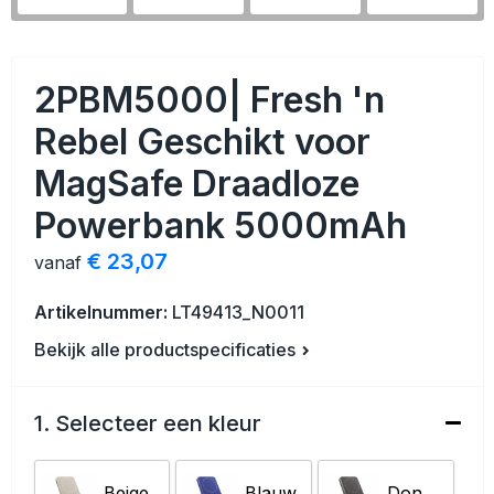
Veiligheid, Auto en Fiets
Strandtassen
Vrije tijd en Strand
Toilettassen
2PBM5000| Fresh 'n
Anti-stress
Waterbestendige tassen
Rebel Geschikt voor
MagSafe Draadloze
Kerst
Reistassensets
Powerbank 5000mAh
Sinterklaas
Duffeltassen
€ 23,07
vanaf
Waterflesjes
Tablettassen
Artikelnummer:
LT49413_N0011
Levensmiddelen
Heuptassen
Bekijk alle productspecificaties
Themapakketten
Documententassen
1. Selecteer een kleur
Accessoires voor tassen
Beige
Blauw
Donker gun metal