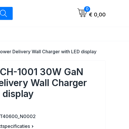
0
€ 0,00
er Delivery Wall Charger with LED display
 CH-1001 30W GaN
livery Wall Charger
 display
LT40600_N0002
ctspecificaties