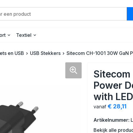
ort
Textiel
gets en USB
USB Stekkers
Sitecom CH-1001 30W GaN Pow
Sitecom
Power De
with LED
€ 28,11
vanaf
Artikelnummer:
Bekijk alle produ