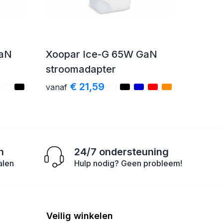
GaN
Xoopar Ice-G 65W GaN
stroomadapter
€ 21,59
vanaf
n
24/7 ondersteuning
alen
Hulp nodig? Geen probleem!
Veilig winkelen