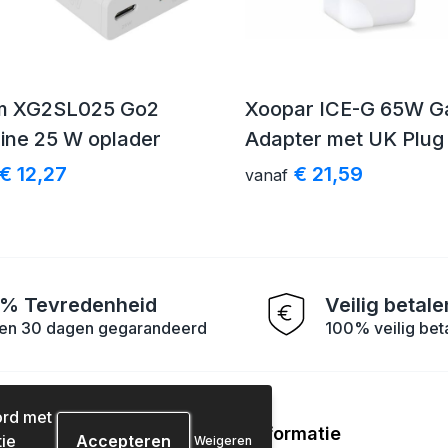
m XG2SL025 Go2
Xoopar ICE-G 65W 
ine 25 W oplader
Adapter met UK Plug
€ 12,27
€ 21,59
vanaf
% Tevredenheid
Veilig betale
en 30 dagen gegarandeerd
100% veilig bet
ord met
tenservice
Informatie
ie
Weigeren