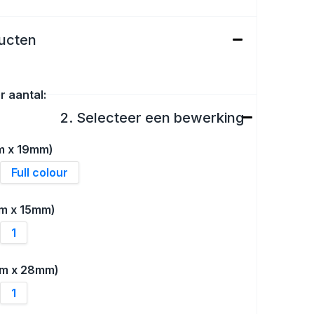
ducten
r aantal:
2. Selecteer een bewerking
m x 19mm)
Full colour
m x 15mm)
1
mm x 28mm)
1