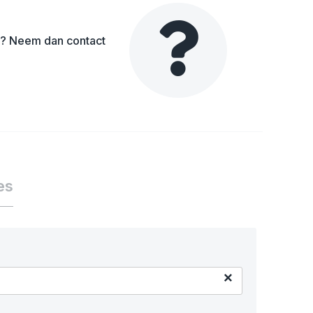
en? Neem dan contact
es
×