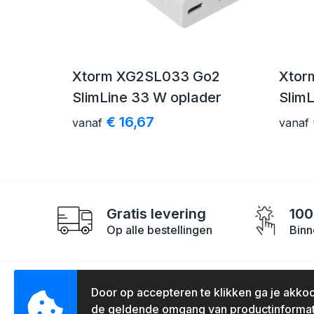
Xtorm XG2SL033 Go2
Xtor
SlimLine 33 W oplader
SlimL
€ 16,67
vanaf
vanaf
Gratis levering
100
Op alle bestellingen
Binn
Door op accepteren te klikken ga je akko
Contact
Klan
de geldende omgang van productinformat