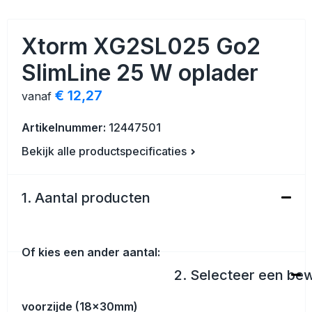
Veiligheid, Auto en Fiets
Strandtassen
Xtorm XG2SL025 Go2
Vrije tijd en Strand
Toilettassen
SlimLine 25 W oplader
Anti-stress
Waterbestendige tassen
€ 12,27
vanaf
Kerst
Reistassensets
Artikelnummer:
12447501
Sinterklaas
Duffeltassen
Bekijk alle productspecificaties
Waterflesjes
Tablettassen
1. Aantal producten
Levensmiddelen
Heuptassen
Themapakketten
Documententassen
Of kies een ander aantal:
2. Selecteer een be
Accessoires voor tassen
voorzijde (18x30mm)